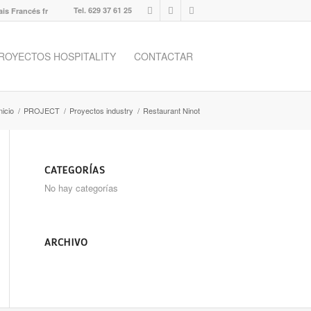
Tel. 629 37 61 25
ais
Francés
fr
ROYECTOS HOSPITALITY
CONTACTAR
nicio
/
PROJECT
/
Proyectos industry
/
Restaurant Ninot
CATEGORÍAS
No hay categorías
ARCHIVO