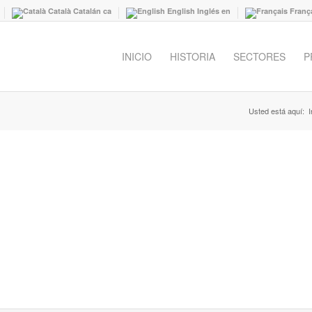
Català
Catalán
ca
English
Inglés
en
Franç
INICIO
HISTORIA
SECTORES
P
Usted está aquí:
I