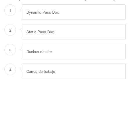
1
2
4
3
1
Dynamic Pass Box
2
Static Pass Box
3
Duchas de aire
4
Carros de trabajo